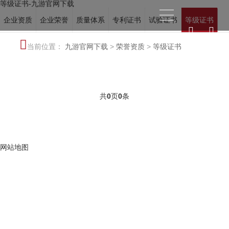
等级证书-九游官网下载
企业资质
企业荣誉
质量体系
专利证书
试验证书
等级证书
当前位置：
九游官网下载
>
荣誉资质
>
等级证书
共
0
页
0
条
网站地图