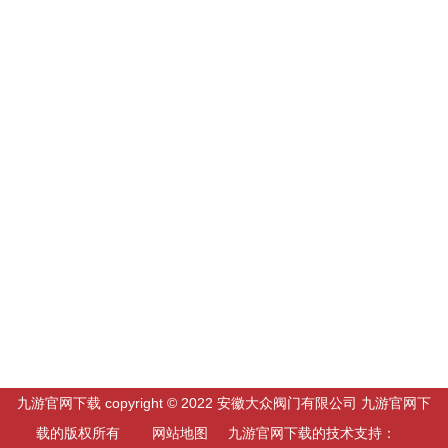
九游官网下载 copyright © 2022 安徽大众阀门有限公司 九游官网下
载的版权所有
网站地图
九游官网下载的技术支持：