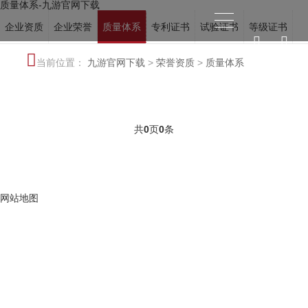
质量体系-九游官网下载
企业资质
企业荣誉
质量体系
专利证书
试验证书
等级证书
当前位置：
九游官网下载
>
荣誉资质
>
质量体系
共
0
页
0
条
网站地图