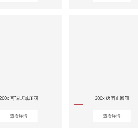
200x 可调式减压阀
300x 缓闭止回阀
查看详情
查看详情