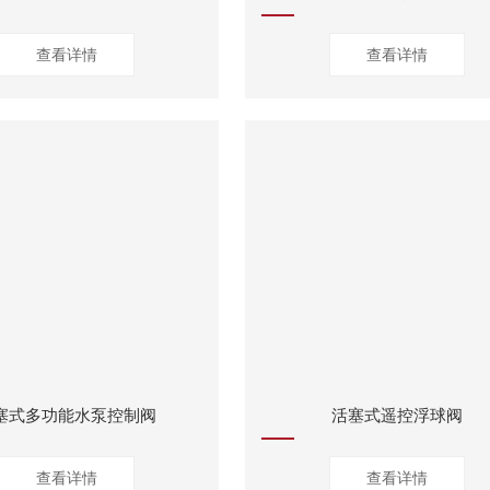
查看详情
查看详情
塞式多功能水泵控制阀
活塞式遥控浮球阀
查看详情
查看详情