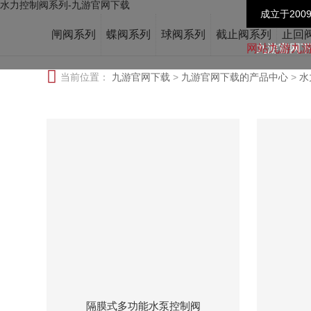
水力控制阀系列-九游官网下载
成立于200
闸阀系列
蝶阀系列
球阀系列
截止阀系列
止回
九游官网
当前位置：
九游官网下载
>
九游官网下载的产品中心
>
水
隔膜式多功能水泵控制阀