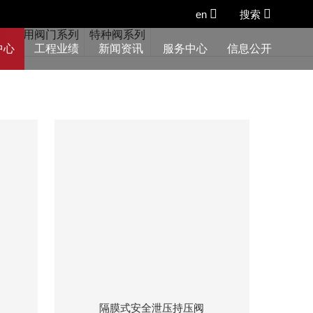
en
搜索
列
船用阀门系列
特种阀系列
中心
工程业绩
新闻资讯
服务中心
信息公开
隔膜式安全泄压持压阀