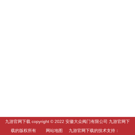
九游官网下载 copyright © 2022 安徽大众阀门有限公司 九游官网下
载的版权所有
网站地图
九游官网下载的技术支持：