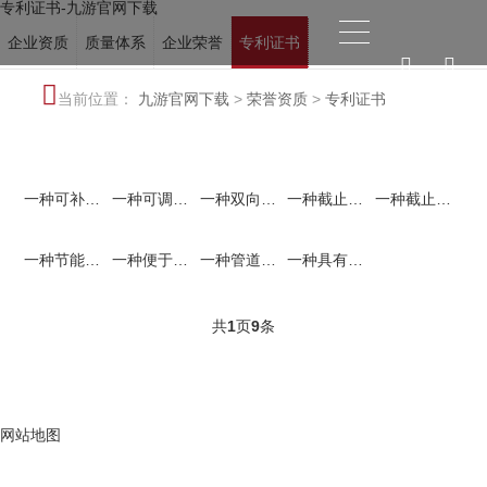
专利证书-九游官网下载
企业资质
质量体系
企业荣誉
专利证书
当前位置：
九游官网下载
>
荣誉资质
>
专利证书
一种可补偿式蝶阀
一种可调式止回阀
一种双向蝶式冲渣阀
一种截止双用阀
一种截止双用阀
一种节能显位阀
一种便于与管道连接的球阀
一种管道用浮动球阀
一种具有泄漏报警功能的天然气球阀
共
1
页
9
条
网站地图