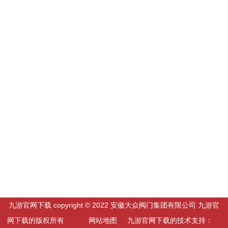
九游官网下载 copyright © 2022 安徽大众阀门集团有限公司 九游官
网下载的版权所有
网站地图
九游官网下载的技术支持：