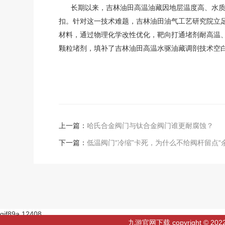
长期以来，吉林油田高温油藏因地层温度高、水质
扣。针对这一技术难题，吉林油田油气工艺研究院立足
材料，通过物理化学改性优化，靶向打通堵剂耐高温
颗粒堵剂，填补了吉林油田高温水驱油藏调剖技术空
上一篇：
哈氏合金阀门与钛合金阀门谁更耐腐蚀？
下一篇：
低温阀门“冷缩”卡死，为什么不给阀杆留点“
gif89a 12408
九游官网下载 copyright
网站地图