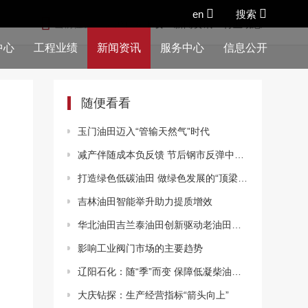
en
搜索
当前位置：
九游官网下载
>
新闻资讯
>
行业动态
中心
工程业绩
新闻资讯
服务中心
信息公开
随便看看
玉门油田迈入“管输天然气”时代
减产伴随成本负反馈 节后钢市反弹中磨底
打造绿色低碳油田 做绿色发展的“顶梁柱”
吉林油田智能举升助力提质增效
华北油田吉兰泰油田创新驱动老油田高效开发
影响工业阀门市场的主要趋势
辽阳石化：随“季”而变 保障低凝柴油生产
大庆钻探：生产经营指标“箭头向上”