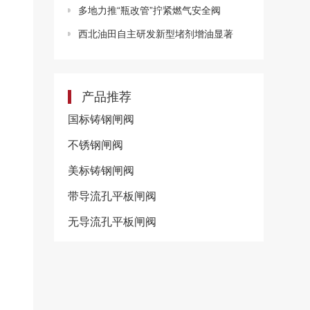
多地力推“瓶改管”拧紧燃气安全阀
西北油田自主研发新型堵剂增油显著
产品推荐
国标铸钢闸阀
不锈钢闸阀
美标铸钢闸阀
带导流孔平板闸阀
无导流孔平板闸阀