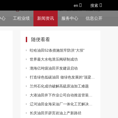
en
搜索
当前位置：
九游官网下载
>
新闻资讯
>
行业动态
中心
工程业绩
新闻资讯
服务中心
信息公开
随便看看
吐哈油田52条措施筑牢防洪“大坝”
世界最大水电泄压阀研制成功
渤海亿吨级油田开发建设启动
打造绿色低碳油田 做绿色发展的“顶梁柱”
兰州石化成功破解高硫原油加工难题
大港油田井下作业公司自动推送管装置减负赋能
辽河油田金海采油厂一体化工艺解决出砂难题
长庆油田开辟页岩油上产新路径