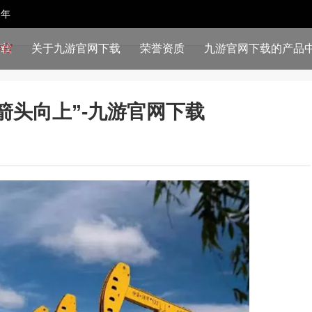
1年
下载
关于九游官网下载
荣誉资质
九游官网下载的产品
箭头向上”-九游官网下载