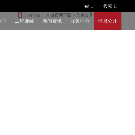
en
搜索
当前位置：
九游官网下载
>
信息公开
>
招聘专区
中心
工程业绩
新闻资讯
服务中心
信息公开