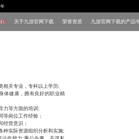
9年
下载
关于九游官网下载
荣誉资质
九游官网下载的产品
类相关专业，专科以上学历;
，身体健康，拥有良好的职业精
导力等方面的培训;
同等岗位工作经验；
和经营意识；
各种实际资源组织分析和实施;
源运作能力;秉公办事，不谋私