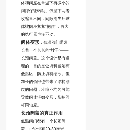
体和阀座在常温下有微小的
间隙保证转动。低温下两者
收缩量不同，间隙消失后球
体被阀座紧紧“抱住”，再大
的执行器也转不动。
阀体变形
：低温阀门通常
长着一个长长的“脖子”——
长颈阀盖。这个设计是有道
理的，目的是让填料函远离
低温区，防止填料结冰。但
加长的颈部也带来了结构刚
度的问题，冷缩不均匀可能
导致阀体轻微变形，影响阀
杆同轴度。
长颈阀盖的真正作用
低温阀门都有一个长颈阀
盖，少说也有20-30厘米