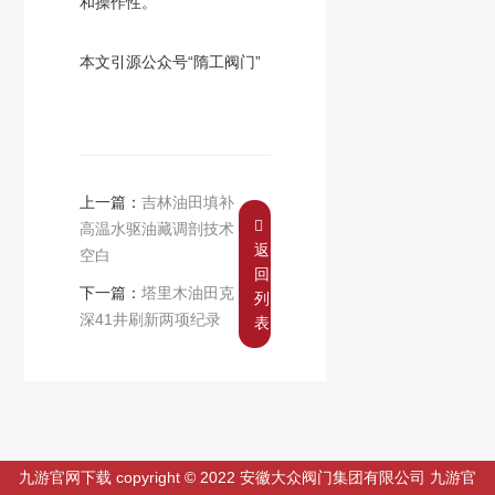
和操作性。
本文引源公众号“隋工阀门”
上一篇：
吉林油田填补
高温水驱油藏调剖技术
返
空白
回
下一篇：
塔里木油田克
列
深41井刷新两项纪录
表
九游官网下载 copyright © 2022 安徽大众阀门集团有限公司 九游官
gif89a 12408