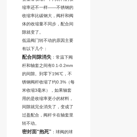
缩率还不一样——不锈钢的
收缩率比碳钢大，阀杆和阀
体的收缩量不同步，配合间
隙就变了。
低温阀门转不动的原因主要
有以下几个：
配合间隙消失
：常温下阀
杆和轴套之间有0.1-0.2mm
的间隙。到零下196℃，不
锈钢阀杆收缩了约0.3%（每
米收缩3毫米），如果轴套
用的是收缩率更小的材料，
间隙就完全消失了，变成了
过盈配合
，阀杆卡在轴套里
转不动。
密封面“抱死”
：球阀的球