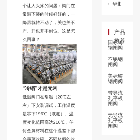
华北油田煤层气高效增产
个让人头疼的问题：阀门在
常温下装的时候好好的，一
降温就转不动了，关也关不
严、开也开不到位。这是怎
产品
么回事？
推荐
国标铸
钢闸阀
不锈钢
闸阀
美标铸
钢闸阀
“冷缩”才是元凶
带导流
低温阀门在常温（20℃左
孔平板
闸阀
右）下安装调试，工作温度
是零下196℃（液氮）。温
无导流
孔平板
度变化范围高达216℃，任
闸阀
何金属材料在这个温差下都
会显著收缩。不同材料的收