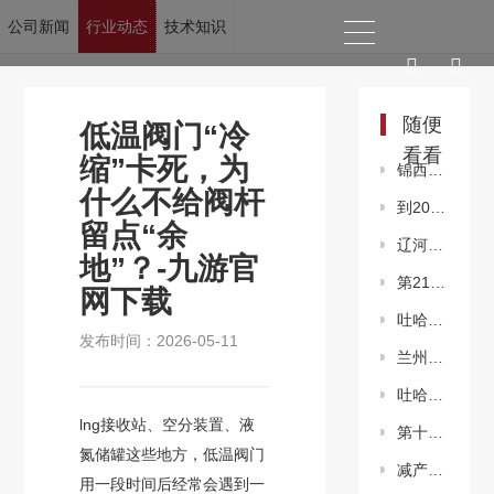
公司新闻
行业动态
技术知识
当前位置：
九游官网下载
>
新闻资讯
>
行业动态
随便
低温阀门“冷
看看
缩”卡死，为
锦西石化水伴热改造项目提升能源综合利用效率
什么不给阀杆
到2045年全球石油行业将需要12.1万亿美元投资
留点“余
辽河油田金海采油厂一体化工艺解决出砂难题
地”？-九游官
第21届天津工博会2025智能泵阀展
网下载
吐哈油田百万千瓦级新能源项目提速攻坚
发布时间：2026-05-11
兰州石化航煤产量创历史新高
吐哈油田52条措施筑牢防洪“大坝”
lng接收站、空分装置、液
第十一届中国（上海）国际流体机械展览会盛大启幕，开年首展！550家展商打造5万平流体机械装备盛宴。
氮储罐这些地方，低温阀门
减产伴随成本负反馈 节后钢市反弹中磨底
用一段时间后经常会遇到一