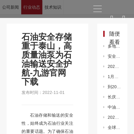
公司新闻
行业动态
技术知识
当前位置：
九游官网下载
>
新闻资讯
>
行业动态
随便
石油安全存储
看看
重于泰山，高
多地力推“瓶改管”拧紧燃气安全阀
质量油泵为石
安全阀产业提升高质量意识 筑牢社会生活安全屏障
油输送安全护
2023第七届中国（淄博）通用机械展览会
航-九游官网
1月份石化行业景气指数快速回暖
下载
到2045年全球石油行业将需要12.1万亿美元投资
发布时间：2022-11-01
长庆油田采油二厂首个“风光储柴”微电网投运
中油测井完成集团首座煤层气电驱压裂平台桥射施工
石油存储和输送的安全
2022年中国油气勘探开发十大成果近日公布
性，始终成为石油行业关注
全球烯烃行业将会面临周期性衰退
的重要话题。为了确保石油