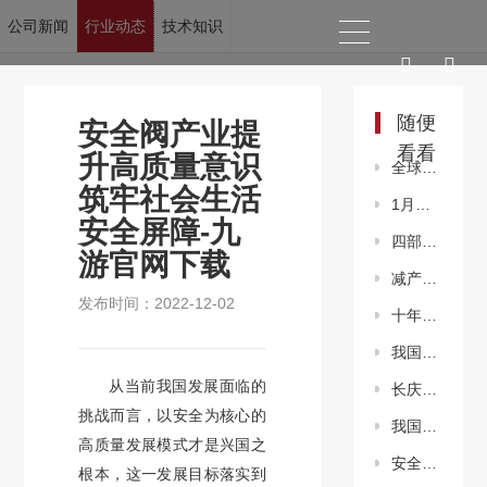
公司新闻
行业动态
技术知识
当前位置：
九游官网下载
>
新闻资讯
>
行业动态
随便
安全阀产业提
看看
升高质量意识
全球烯烃行业将会面临周期性衰退
筑牢社会生活
1月份石化行业景气指数快速回暖
安全屏障-九
四部门发文加快推进农村规模化供水工程建设
游官网下载
减产伴随成本负反馈 节后钢市反弹中磨底
发布时间：2022-12-02
十年来我国油气勘探开发形势总体向好
我国页岩油勘探开发在多领域取得重要进展
从当前我国发展面临的
长庆油田采油二厂首个“风光储柴”微电网投运
挑战而言，以安全为核心的
我国深水油气开发关键技术装备研制获重要突破
高质量发展模式才是兴国之
安全阀产业提升高质量意识 筑牢社会生活安全屏障
根本，这一发展目标落实到