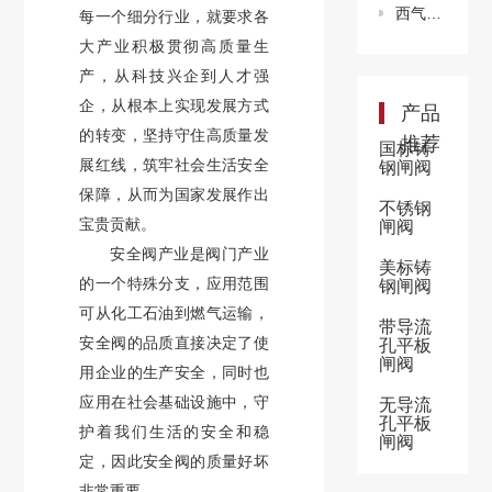
西气东输二线149#阀室特级动火作业圆满完成
每一个细分行业，就要求各
大产业积极贯彻高质量生
产，从科技兴企到人才强
企，从根本上实现发展方式
产品
的转变，坚持守住高质量发
推荐
国标铸
展红线，筑牢社会生活安全
钢闸阀
保障，从而为国家发展作出
不锈钢
宝贵贡献。
闸阀
安全阀产业是阀门产业
美标铸
的一个特殊分支，应用范围
钢闸阀
可从化工石油到燃气运输，
带导流
安全阀的品质直接决定了使
孔平板
闸阀
用企业的生产安全，同时也
应用在社会基础设施中，守
无导流
孔平板
护着我们生活的安全和稳
闸阀
定，因此安全阀的质量好坏
非常重要。