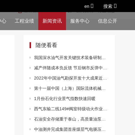
en
搜索
当前位置：
九游官网下载
>
新闻资讯
>
行业动态
中心
工程业绩
新闻资讯
服务中心
信息公开
随便看看
我国深水油气开发关键技术装备研制获重要突破
减产伴随成本负反馈 节后钢市反弹中磨底
2022年中国油气勘探开发十大成果近日公布
第十一届中国（上海）国际流体机械展览会盛大启幕，开年首展！550家展商打造5万平流体机械装备盛宴。
1月份石化行业景气指数快速回暖
西气东输二线149#阀室特级动火作业圆满完成
石油安全存储重于泰山，高质量油泵为石油输送安全护航
中油测井完成集团首座煤层气电驱压裂平台桥射施工