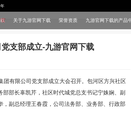
9年
下载
关于九游官网下载
荣誉资质
九游官网下载的产品
党支部成立-九游官网下载
阀门集团有限公司党支部成立大会召开
。
包河区方兴社区
务部部长辜凯芹，社区时代城党总支书记宁姝娴
、
副
华，副总经理王春霞，公司法务部、业务部、行政部