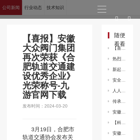
公司新闻
行业动态
技术知识
当前位置：
九游官网下载
>
新闻资讯
>
公司新闻
随便
【喜报】安徽
看看
大众阀门集团
【喜报】安徽大众阀门集团再次荣获《合肥轨道交通建设优秀企业》光荣称号
再次荣获《合
热烈祝贺我司顺利通过2023年度消防产品检查
肥轨道交通建
新起点 新征程
设优秀企业》
安全管理
光荣称号-九
人人讲安全，个个会应急
游官网下载
传承红色基因，凝聚团队力量
发布时间：2024-03-20
安徽大众阀门集团有限公司获安徽省2023年第5批拟入库科技型中小企业名单
【科普】315消费者权益日：你了解多少？
3月19日，合肥市
安徽大众阀门有限公司入选合肥市轨道交通配套企业和产品名录
轨道交通协会发布关