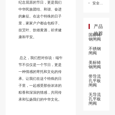
纪念屈原的节日，更是我们
安全管理
中华民族团结、和谐、奋进
的象征。在这个特殊的日子
里，家家户户都会包粽子、
产品
挂艾叶、饮雄黄酒，祈求健
推荐
国标铸
康和平安。
钢闸阀
不锈钢
闸阀
总之，我们想对你说：端午
美标铸
节不仅仅是一个节日，更是
钢闸阀
一种情感的寄托和文化的传
带导流
承。让我们在这个特殊的日
孔平板
闸阀
子里，一起感受那份浓浓的
粽香和深深的情感，共同传
无导流
孔平板
承和弘扬我们的中华文化。
闸阀