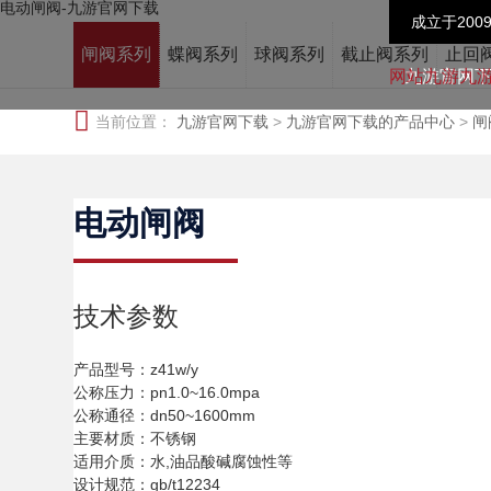
电动闸阀-九游官网下载
成立于200
闸阀系列
蝶阀系列
球阀系列
截止阀系列
止回
九游官网
当前位置：
九游官网下载
>
九游官网下载的产品中心
>
闸
电动闸阀
技术参数
产品型号：z41w/y
公称压力：pn1.0~16.0mpa
公称通径：dn50~1600mm
主要材质：不锈钢
适用介质：水,油品酸碱腐蚀性等
设计规范：gb/t12234