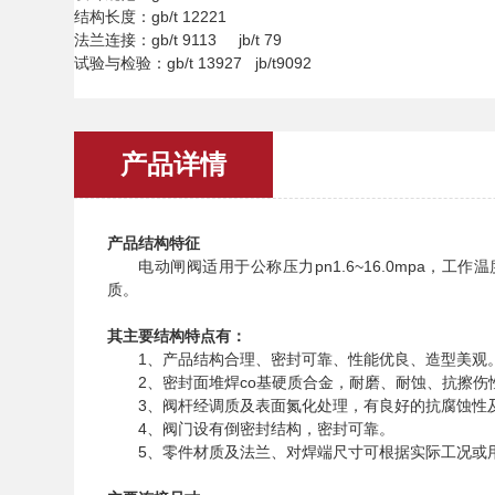
结构长度：gb/t 12221
法兰连接：gb/t 9113 jb/t 79
试验与检验：gb/t 13927 jb/t9092
产品详情
产品结构特征
电动闸阀适用于公称压力pn1.6~16.0mpa，工
质。
其主要结构特点有：
1、产品结构合理、密封可靠、性能优良、造型美观
2、密封面堆焊co基硬质合金，耐磨、耐蚀、抗擦伤
3、阀杆经调质及表面氮化处理，有良好的抗腐蚀性
4、阀门设有倒密封结构，密封可靠。
5、零件材质及法兰、对焊端尺寸可根据实际工况或