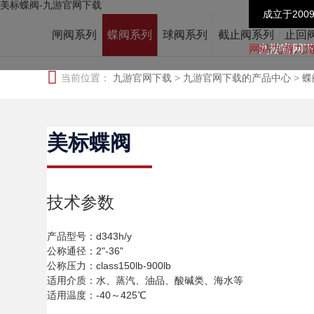
美标蝶阀-九游官网下载
成立于200
闸阀系列
蝶阀系列
球阀系列
截止阀系列
止回
九游官网
当前位置：
九游官网下载
>
九游官网下载的产品中心
>
蝶
美标蝶阀
技术参数
产品型号：d343h/y
公称通径：2"-36"
公称压力：class150lb-900lb
适用介质：水、蒸汽、油品、酸碱类、海水等
适用温度：-40～425℃