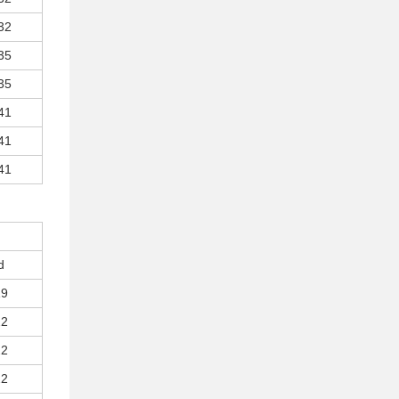
32
35
35
41
41
41
d
19
22
22
22