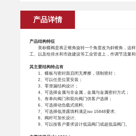
产品详情
产品结构特征
美标蝶阀是将正锥角旋转一个角度改为斜锥角，这样
工、以及给排水和市政建设等工业管道上，作调节流量和
其主要结构特点有
1、蝶板与密封面启闭无摩擦，强制密封；
2、可以任意位置安装；
3、零泄漏结构设计；
4、可选择金属与非金属，金属与金属密封方式；
5、有单向阀门和双向阀门供客户选择；
6、可选择动负载式填料;
7、可选择低泄露填料满足iso 15848要求;
8、阀杆可加长设计;
9、可以按客户要求设计低温阀门或超低温阀门。