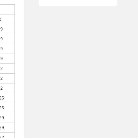
d
19
19
19
19
22
22
22
25
25
29
29
32