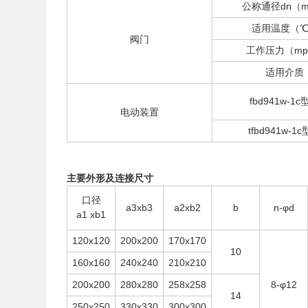
公称通径dn（
适用温度（
阀门
工作压力（mp
适用介质
fbd941w-1
电动装置
tfbd941w-1
主要外形及连接尺寸
口径
a3xb3
a2xb2
b
n-φd
a1 xb1
120x120
200x200
170x170
10
160x160
240x240
210x210
200x200
280x280
258x258
8-φ12
14
250x250
330x330
300x300