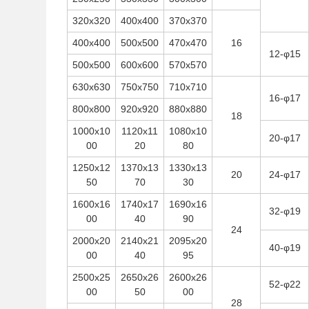
320x320
400x400
370x370
400x400
500x500
470x470
16
12-φ15
500x500
600x600
570x570
630x630
750x750
710x710
16-φ17
800x800
920x920
880x880
18
1000x10
1120x11
1080x10
20-φ17
00
20
80
1250x12
1370x13
1330x13
20
24-φ17
50
70
30
1600x16
1740x17
1690x16
32-φ19
00
40
90
24
2000x20
2140x21
2095x20
40-φ19
00
40
95
2500x25
2650x26
2600x26
52-φ22
00
50
00
28