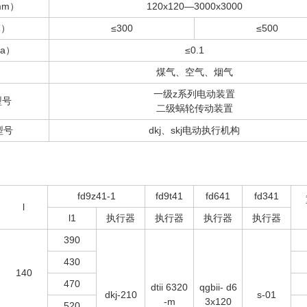
mm）
120x120—3000x3000
℃）
≤300
≤500
a）
≤0.1
煤气、空气、烟气
一级z系列电动装置
c型号
二级蜗轮传动装置
c型号
dkj、skj电动执行机构
fd9z41-1
fd9t41
fd641
fd341
l
l1
执行器
执行器
执行器
执行器
390
430
140
470
dtii 6320
qgbii- d6
dkj-210
s-01
-m
3x120
520