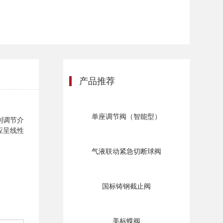
产品推荐
单座调节阀（智能型）
到调节介
应呈线性
气液联动紧急切断球阀
国标铸钢截止阀
美标蝶阀