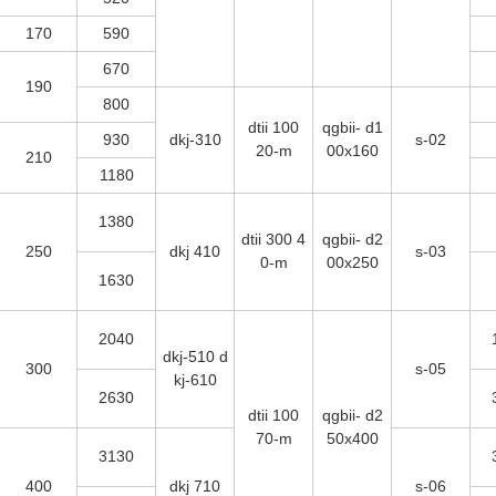
170
590
670
190
800
dtii 100
qgbii- d1
930
dkj-310
s-02
20-m
00x160
210
1180
1380
dtii 300 4
qgbii- d2
250
dkj 410
s-03
0-m
00x250
1630
2040
dkj-510 d
300
s-05
kj-610
2630
dtii 100
qgbii- d2
70-m
50x400
3130
400
dkj 710
s-06