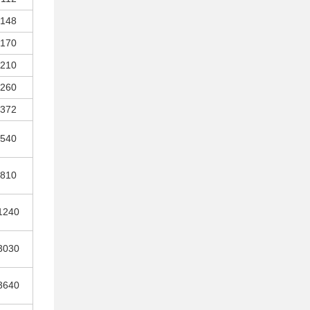
148
170
210
260
372
540
810
1240
3030
3640