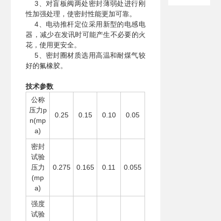
3、对盲板阀两处密封薄弱处进行刚
性加强处理，使密封性能更加可靠。
4、电动推杆定位采用新型的电感电
器，减少在发讯时可能产生不必要的火
花，使用更安全。
5、密封圈材质选用高温和耐煤气较
好的氟橡胶。
技术参数
公称
压力p
0.25
0.15
0.10
0.05
n(mp
a)
密封
试验
压力
0.275
0.165
0.11
0.055
(mp
a)
强度
试验