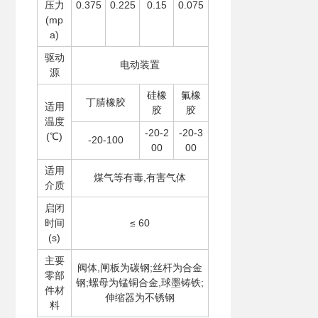
压力
0.375
0.225
0.15
0.075
(mp
a)
驱动
电动装置
源
硅橡
氟橡
丁腈橡胶
适用
胶
胶
温度
-20-2
-20-3
(℃)
-20-100
00
00
适用
煤气等有毒,有害气体
介质
启闭
时间
≤ 60
(s)
主要
阀体,闸板为碳钢;丝杆为合金
零部
钢;螺母为锰铜合金,球墨铸铁;
件材
伸缩器为不锈钢
料