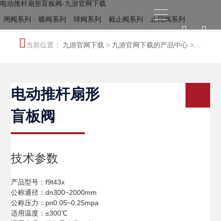
电动推杆扇形盲板阀-九游官网下载
闸阀系列
蝶阀系列
球阀系列
截止阀系列
止回阀系列
电站阀系列
调节阀系列
冶金阀系列
水力控制阀系列
当前位置：
九游官网下载
>
九游官网下载的产品中心
>
船用阀门系列
特种阀系列
冶金阀系列
电动推杆扇形
盲板阀
技术参数
产品型号：f9t43x
公称通径：dn300~2000mm
公称压力：pn0.05~0.25mpa
适用温度：≤300℃