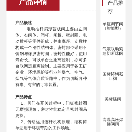
产品详情
产品推
荐
产品概述
单座调节阀
（智能型）
电动推杆扇形盲板阀主要由左阀
体、右阀体、阀杆、闸板、密封圈、电
动推杆等零件组成，并由底座、支撑柱
构成一个刚性结构体。密封部位采用不
气液联动紧
急切断球阀
锈钢与橡胶密封圈，密封性能好，使用
寿命长。可以单台远距离控制，亦可多
台联网远距离控制。主要应用于各工矿
企业，环境保护等行业的煤气、空气、
国标铸钢截
烟气等气体介质管路中，作为切断各种
止阀
有毒、有害的可靠装置。
产品特点
美标蝶阀
1、阀门在开关过程中，门板密封圈
无磨损现象，密封性能稳定且密封圈易
更换。
高温高压焊
2、传动运用连杆机构原理，结构简
接闸阀
单适用于环境苛刻的工作场地。