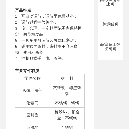
止阀
产品特点
1、可自动调节，调节平稳振动小；
2、调节过程中气蚀小；
美标蝶阀
3、设计合理、一定精度范围内保持恒
定，调节精度高；
5、一阀多用可调节又可截止密封；
高温高压焊
6、采用端面密封，密封圈不容易磨
接闸阀
损，使用寿命长；
7、控制形式手、电、液等。
主要零件材质
零件名称
材 料
灰铸铁，球墨铸
阀体、法兰
铁
活塞门
不锈钢、铸钢
橡胶ⅰ-2、铜合
密封圈
金、不锈钢
调流网
不锈钢