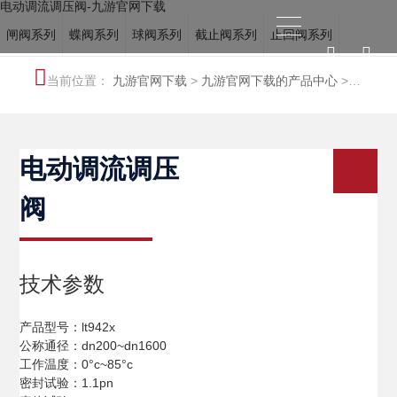
电动调流调压阀-九游官网下载
闸阀系列
蝶阀系列
球阀系列
截止阀系列
止回阀系列
电站阀系列
调节阀系列
冶金阀系列
水力控制阀系列
当前位置：
九游官网下载
>
九游官网下载的产品中心
>
船用阀门系列
特种阀系列
特种阀系列
电动调流调压
阀
技术参数
产品型号：lt942x
公称通径：dn200~dn1600
工作温度：0°c~85°c
密封试验：1.1pn