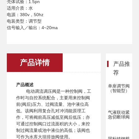
壳体试验：1.5pn
适用介质：水
电源：380v，50hz
电装类型：调节型
信号输入／输出：4~20ma
产品详情
产品推
荐
产品概述
单座调节阀
（智能型）
电动调流调压阀是一种控制阀，工
作时与自控系统配合，主要用来控制阀
前(阀后)压力、过阀流量、池中液位高
低。该阀利用复合孔对冲消能原理工
气液联动紧
急切断球阀
作，可将阀前高压减低至阀后低压；亦
可通过控制阀口过流面积的大小，来控
制过阀流量或池中液位的高低；该阀也
可作为水库大坝排放阀使用。
国标铸钢截