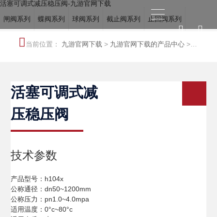
活塞可调式减压稳压阀-九游官网下载
闸阀系列
蝶阀系列
球阀系列
截止阀系列
止回阀系列
电站阀系列
调节阀系列
冶金阀系列
水力控制阀系列
当前位置：
九游官网下载
>
九游官网下载的产品中心
>
船用阀门系列
特种阀系列
水力控制阀系列
活塞可调式减
压稳压阀
技术参数
产品型号：h104x
公称通径：dn50~1200mm
公称压力：pn1.0~4.0mpa
适用温度：0°c~80°c