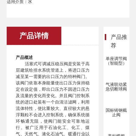
适用介质：水
产品详情
产品推
荐
产品概述
单座调节阀
（智能型）
活塞式可调减压稳压阀是安装于高
层建筑给排水系统管道上，将进口压力
减至某一需要的出口压力的特种阀门。
该阀门依靠本身能量使出口压力保持稳
气液联动紧
急切断球阀
定在设定值，即出口压力不因进口压力
及流量的变化而变化。并且阀门控制系
统的进口处装有一个自清洁滤网，利用
流体特性，使比重较大、直径较大的悬
国标铸钢截
浮颗粒不会进入控制系统，确保系统循
止阀
环畅通无阻，使阀门能安全可靠地运
行。被广泛用于石油化工、化工、煤
气、天然气、液化石油气、暖通行业以