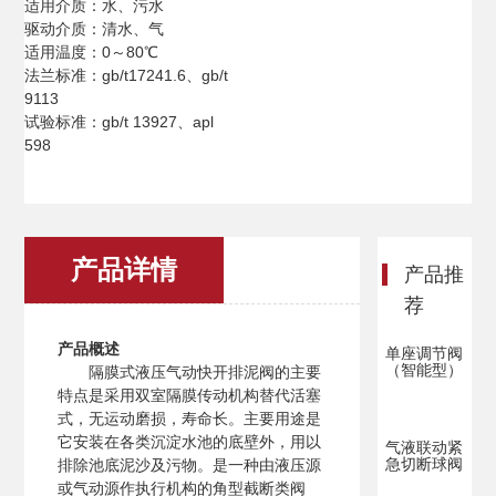
适用介质：水、污水
驱动介质：清水、气
适用温度：0～80℃
法兰标准：gb/t17241.6、gb/t
9113
试验标准：gb/t 13927、apl
598
产品详情
产品推
荐
产品概述
单座调节阀
（智能型）
隔膜式液压气动快开排泥阀的主要
特点是采用双室隔膜传动机构替代活塞
式，无运动磨损，寿命长。主要用途是
它安装在各类沉淀水池的底壁外，用以
气液联动紧
急切断球阀
排除池底泥沙及污物。是一种由液压源
或气动源作执行机构的角型截断类阀