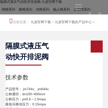
隔膜式液压气动快开排泥阀-九游官网下载
闸阀系列
蝶阀系列
球阀系列
截止阀系列
止回阀系列
电站阀系列
调节阀系列
冶金阀系列
水力控制阀系列
当前位置：
九游官网下载
>
九游官网下载的产品中心
>
船用阀门系列
特种阀系列
水力控制阀系列
隔膜式液压气
动快开排泥阀
技术参数
产品型号： jm744x、jm644x
公称通径：dn100~400mm
公称压力：pn0.6～1.0mpa
最低马驱动压力：0.15mpa