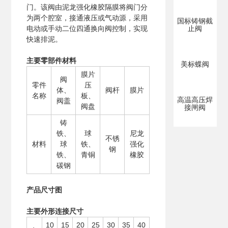
门。该阀由泥龙强化橡胶隔膜将阀门分
为两个腔室，接通液压或气动源，采用
国标铸钢截
电动或手动二位四通换向阀控制，实现
止阀
快速排泥。
主要零部件材料
美标蝶阀
膜片
阀
零件
压
体、
阀杆
膜片
名称
板、
高温高压焊
阀盖
阀盘
接闸阀
铸
铁、
球
尼龙
不锈
材料
球
铁、
强化
钢
铁、
青铜
橡胶
碳钢
产品尺寸图
主要外形连接尺寸
10
15
20
25
30
35
40