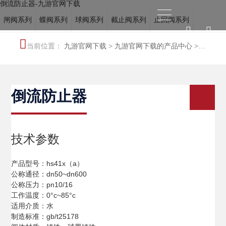
倒流防止器-九游官网下载
闸阀系列
蝶阀系列
球阀系列
截止阀系列
止回阀系列
电站阀系列
调节阀系列
冶金阀系列
水力控制阀系列
当前位置：
九游官网下载
>
九游官网下载的产品中心
>
船用阀门系列
特种阀系列
水力控制阀系列
倒流防止器
技术参数
产品型号：hs41x（a）
公称通径：dn50~dn600
公称压力：pn10/16
工作温度：0°c~85°c
适用介质：水
制造标准：gb/t25178