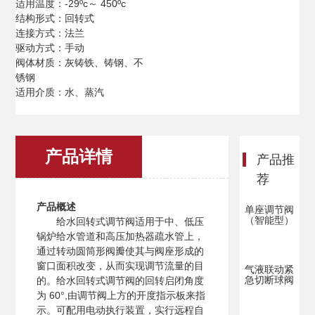
适用温度：-29ºc～ 450ºc
结构形式：回转式
连接方式：法兰
驱动方式：手动
阀体材质：灰铸铁、铸钢、不
锈钢
适用介质：水、蒸汽
产品详情
产品推
荐
产品概述
单座调节阀
（智能型）
给水回转式调节阀适用于中、低压
锅炉给水管道和高压加热器疏水管上，
通过转动圆筒形阀瓣使其与阀座形成的
窗口面积改变，从而实现调节流量的目
气液联动紧
急切断球阀
的。给水回转式调节阀的回转启闭角度
为 60°,由调节阀上方的开度指示板来指
示。可配用电动执行装置，实行远程自