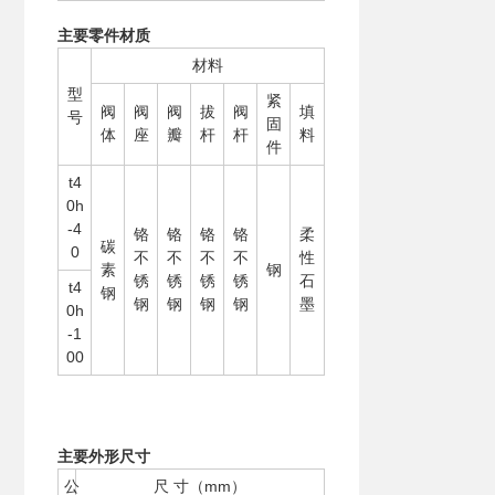
主要零件材质
材料
型
紧
阀
阀
阀
拔
阀
填
号
固
体
座
瓣
杆
杆
料
件
t4
0h
-4
铬
铬
铬
铬
柔
碳
0
不
不
不
不
性
素
钢
锈
锈
锈
锈
石
t4
钢
钢
钢
钢
钢
墨
0h
-1
00
主要外形尺寸
公
尺 寸（mm）