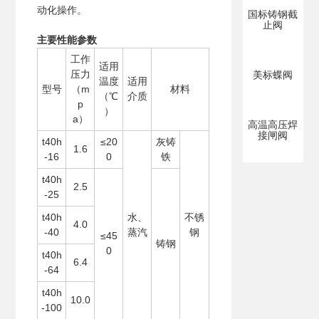
动化操作。
国标铸钢截
止阀
主要性能参数
工作
适用
压力
美标蝶阀
温度
适用
型号
（m
材料
（℃
介质
p
）
a）
高温高压焊
接闸阀
t40h
≤20
灰铸
1.6
-16
0
铁
t40h
2.5
-25
t40h
水、
不锈
4.0
-40
蒸汽
钢
≤45
铸钢
0
t40h
6.4
-64
t40h
10.0
-100