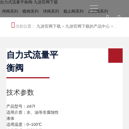
自力式流量平衡阀-九游官网下载
闸阀系列
蝶阀系列
球阀系列
截止阀系列
止回阀系列
电站阀系列
调节阀系列
冶金阀系列
水力控制阀系列
当前位置：
九游官网下载
>
九游官网下载的产品中心
>
船用阀门系列
特种阀系列
水力控制阀系列
自力式流量平
衡阀
技术参数
产品型号：zl47f
适用介质：水、油等非腐蚀性
液体
适用温度：0~100℃