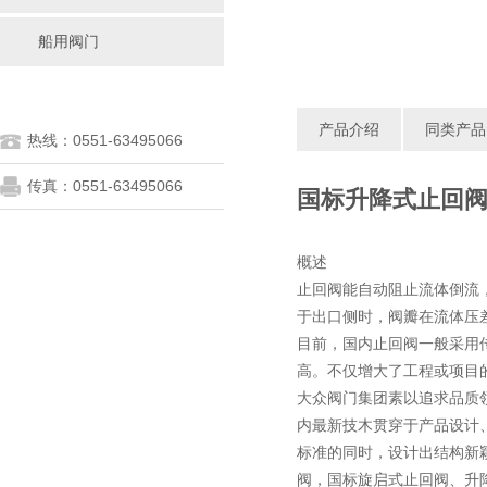
船用阀门
产品介绍
同类产品
热线：0551-63495066
传真：0551-63495066
国标升降式止回
概述
止回阀能自动阻止流体倒流
于出口侧时，阀瓣在流体压
目前，国内止回阀一般采用
高。不仅增大了工程或项目
大众阀门集团素以追求品质
内最新技木贯穿于产品设计、工
标准的同时，设计出结构新
阀，国标旋启式止回阀、升