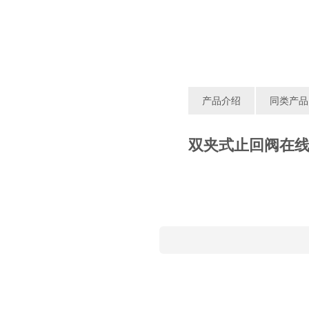
产品介绍
同类产品
双夹式止回阀在