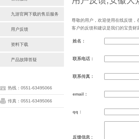
用户反馈,安徽大
九游官网下载的售后服务
尊敬的用户，欢迎使用在线反馈，
客户的反馈和建议是我们的宝贵财
用户反馈
姓名：
资料下载
联系电话：
产品故障答疑
联系传真：
热线：0551-63495066
email：
传真：0551-63495066
qq：
反馈信息 :