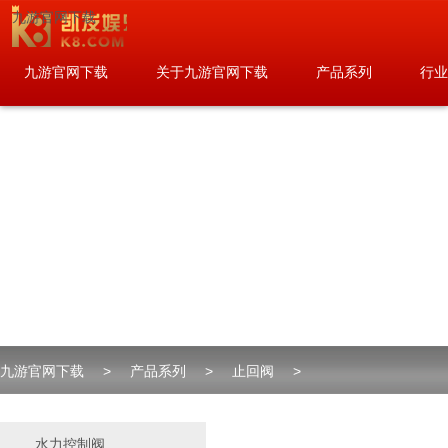
九游官网下载
九游官网下载
关于九游官网下载
产品系列
行业
联系九游官网下载
九游官网下载
>
产品系列
>
止回阀
>
水力控制阀