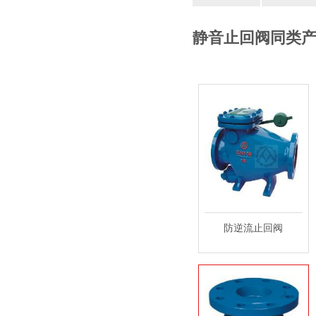
静音止回阀同类
防逆流止回阀