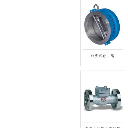
双夹式止回阀