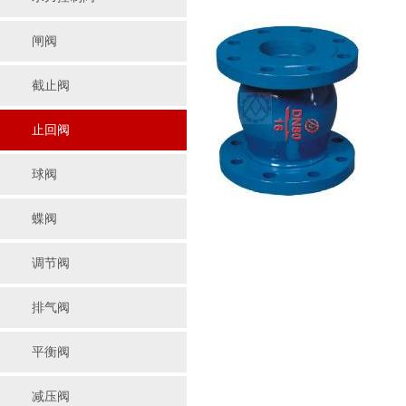
闸阀
截止阀
止回阀
球阀
蝶阀
调节阀
排气阀
平衡阀
减压阀