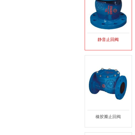
静音止回阀
橡胶瓣止回阀