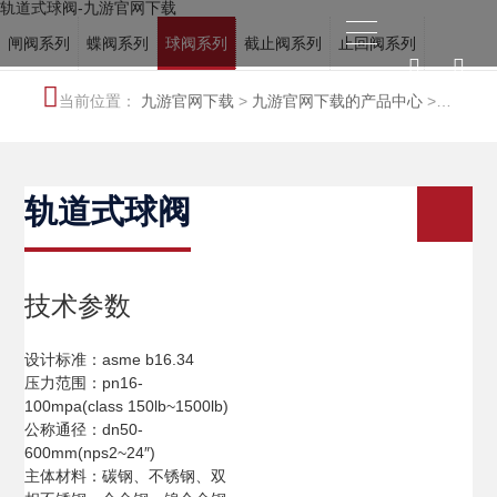
轨道式球阀-九游官网下载
闸阀系列
蝶阀系列
球阀系列
截止阀系列
止回阀系列
电站阀系列
调节阀系列
冶金阀系列
水力控制阀系列
当前位置：
九游官网下载
>
九游官网下载的产品中心
>
船用阀门系列
特种阀系列
球阀系列
轨道式球阀
技术参数
设计标准：asme b16.34
压力范围：pn16-
100mpa(class 150lb~1500lb)
公称通径：dn50-
600mm(nps2~24″)
主体材料：碳钢、不锈钢、双