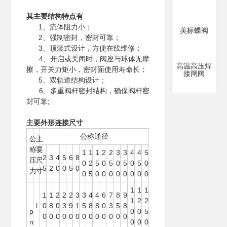
其主要结构特点有
1、流体阻力小；
美标蝶阀
2、强制密封，密封可靠；
3、顶装式设计，方便在线维修；
4、开启或关闭时，阀座与球体无摩
高温高压焊
擦，开关力矩小，密封面使用寿命长；
接闸阀
5、双轨道结构设计；
6、多重阀杆密封结构，确保阀杆密
封可靠;
主要外形连接尺寸
公称通径
公
主
称
要
1
1
1
2
2
3
3
4
4
5
2
3
4
5
6
8
压
尺
0
2
5
0
5
0
5
0
5
0
5
2
0
0
5
0
力
寸
0
5
0
0
0
0
0
0
0
0
1
1
1
1
1
2
2
2
3
3
4
4
6
7
8
9
1
2
2
l
0
8
0
3
9
1
5
8
8
0
3
5
8
p
0
0
5
0
0
0
0
0
0
0
0
0
0
0
0
0
n
0
0
0