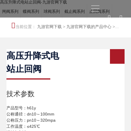
高压升降式电站止回阀-九游官网下载
闸阀系列
蝶阀系列
球阀系列
截止阀系列
止回阀系列
电站阀系列
调节阀系列
冶金阀系列
水力控制阀系列
当前位置：
九游官网下载
>
九游官网下载的产品中心
>
船用阀门系列
特种阀系列
电站阀系列
高压升降式电
站止回阀
技术参数
产品型号：h61y
公称通径：dn10～100mm
公称压力：pn10～320mpa
工作温度：≤425℃