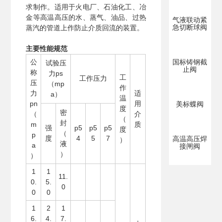
求制作。适用于火电厂、石油化工、冶
金等高温高压的水、蒸气、油品、过热
气液联动紧
急切断球阀
蒸汽的管道上作防止介质回流的装置。
主要性能规范
公
国标铸钢截
试验压
止阀
称
力ps
工
工作压力
压
（mp
作
力
适
a）
温
pn
用
美标蝶阀
度
密
（
介
（
封
m
质
强
p5
p5
p5
度
（
p
度
4
5
7
高温高压焊
）
液
a
接闸阀
）
）
1
1
11.
0.
5.
0
0
0
1
2
1
6.
4.
7.