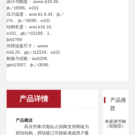
设计与制造： asme b16.34、
jb／t3595、e101
压力温度： ansi b1 6.34、jb／
t74 、jb／t3595、e101
结构长度： ansi b16.10、
e101、gb／t15188．1、
jb/t2766
对焊连接尺寸： asme
b16.25、gb／t12224、e101
检验与试验：iso5208、
gb/t13927、jb／t3595
产品详情
产品推
荐
产品概述
单座调节阀
（智能型）
高压升降式电站止回阀支管两端为
焊结结构，焊结坡口可按标准或用户要