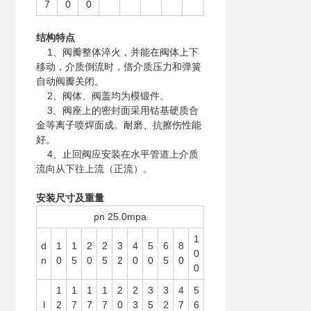
7
0
0
结构特点
1、阀瓣整体淬火，并能在阀体上下
移动，介质倒流时，借介质压力和弹簧
自动阀瓣关闭。
2、阀体、阀盖均为模锻件。
3、阀座上的密封面采用钴基硬质合
金等离子喷焊面成。耐磨、抗擦伤性能
好。
4、止回阀应安装在水平管道上介质
流向从下往上流（正流）。
安装尺寸及重量
pn 25.0mpa
1
d
1
1
2
2
3
4
5
6
8
0
n
0
5
0
5
2
0
0
5
0
0
1
1
1
1
2
2
3
3
4
5
l
2
7
7
7
0
3
5
2
7
6