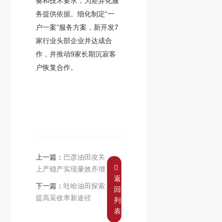
奏和技术要求，为差异化服
务提供依据。细化制定“一
户一案”服务方案，新开发7
家行业头部企业并达成合
作，并推动9家长期沉寂客
户恢复合作。
上一篇：
巴彦油田攻关
上产稳产实现量效齐增
返
下一篇：
吐哈油田探索
回
提高采收率新途径
列
表