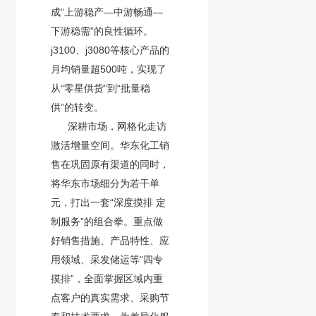
成“上游稳产—中游畅通—
下游稳需”的良性循环。
j3100、j3080等核心产品的
月均销量超500吨，实现了
从“零星供货”到“批量稳
供”的转变。
深耕市场，网格化走访
激活增量空间。华东化工销
售在巩固原有渠道的同时，
将华东市场细分为若干单
元，打出一套“深度摸排 定
制服务”的组合拳。重点做
好销售措施、产品特性、应
用领域、采发储运等“四专
摸排”，全面掌握区域内重
点客户的真实需求、采购节