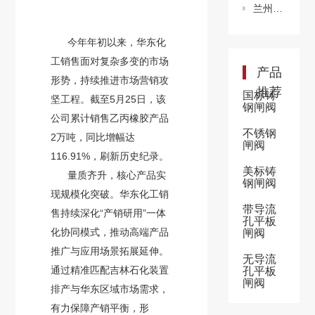
兰州石化破解资源循环利用难题
今年年初以来，华东化
工销售面对复杂多变的市场
产品
形势，持续推进市场营销攻
推荐
国标铸
坚工程。截至5月25日，该
钢闸阀
公司累计销售乙丙橡胶产品
不锈钢
2万吨，同比增幅达
闸阀
116.91%，刷新历史纪录。
美标铸
量质齐升，核心产品实
钢闸阀
现规模化突破。华东化工销
带导流
售持续深化“产销研用”一体
孔平板
化协同模式，推动高端产品
闸阀
推广与应用场景拓展延伸。
无导流
通过精准匹配吉林石化装置
孔平板
闸阀
排产与华东区域市场需求，
有力保障产销平衡，形