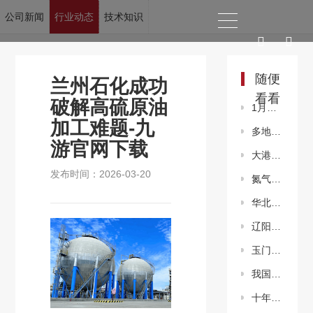
公司新闻
行业动态
技术知识
当前位置：
九游官网下载
>
新闻资讯
>
行业动态
随便
兰州石化成功
看看
破解高硫原油
1月份石化行业景气指数快速回暖
加工难题-九
多地力推“瓶改管”拧紧燃气安全阀
游官网下载
大港油田自研大模型构建智能新生态
发布时间：2026-03-20
氮气保护气的原理是什么
华北油田服务业积极融入全球能源产业链
辽阳石化：随“季”而变 保障低凝柴油生产
玉门油田迈入“管输天然气”时代
我国天然气东西主干管网和南北供应要道全面联通
十年来我国油气勘探开发形势总体向好