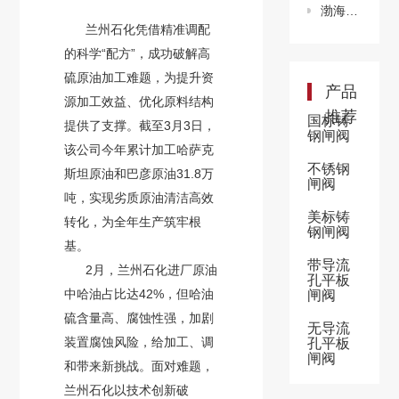
渤海亿吨级油田开发建设启动
兰州石化凭借精准调配
的科学“配方”，成功破解高
硫原油加工难题，为提升资
产品
源加工效益、优化原料结构
推荐
国标铸
提供了支撑。截至3月3日，
钢闸阀
该公司今年累计加工哈萨克
不锈钢
斯坦原油和巴彦原油31.8万
闸阀
吨，实现劣质原油清洁高效
美标铸
转化，为全年生产筑牢根
钢闸阀
基。
带导流
2月，兰州石化进厂原油
孔平板
中哈油占比达42%，但哈油
闸阀
硫含量高、腐蚀性强，加剧
无导流
装置腐蚀风险，给加工、调
孔平板
闸阀
和带来新挑战。面对难题，
兰州石化以技术创新破