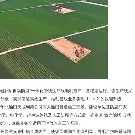
光除锈 自动防腐”一体化管线生产线顺利投产，并稳定运行。该生产线采
升级，实现清洁高效生产，推动管线业务实现“1 1＞2”的效能升级。
华北油田天成利德公司深入油田管道施工现场、建设单位及防腐厂家，
学、电化学、超声波除锈及人工防腐等方式后，确定以“激光除锈 自动
与改进，确保其完全适用于油气管道工艺场景。
高能激光束扫描金属表面，使锈层瞬间气化或剥离，再配合抽吸系统同