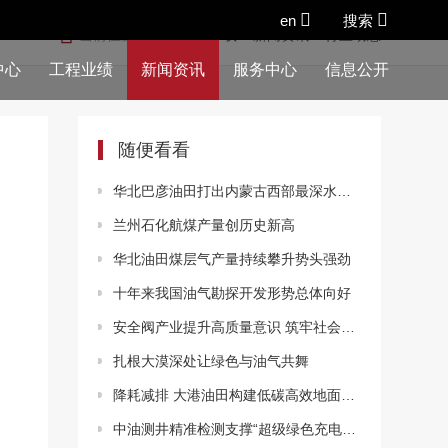
en
搜索
当前位置：
九游官网下载
>
新闻资讯
>
行业动态
中心
工程业绩
新闻资讯
服务中心
信息公开
随便看看
华北巴彦油田打出内蒙古西部最深水平井
兰州石化航煤产量创历史新高
华北油田煤层气产量持续攀升势头强劲
十年来我国油气勘探开发形势总体向好
安全阀产业提升高质量意识 筑牢社会生活安全屏障
扎根大漠深处让绿色与油气共舞
降耗减排 大港油田构建低碳高效地面系统新模式
中油测井精准检测支撑“超级绿色充电宝”建设