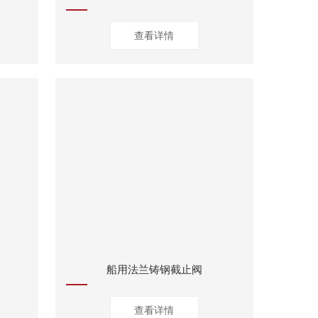
查看详情
船用法兰铸钢截止阀
查看详情