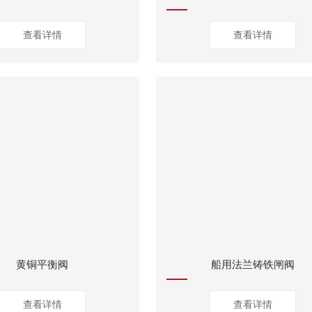
查看详情
查看详情
黄铜平衡阀
船用法兰铸铁闸阀
查看详情
查看详情