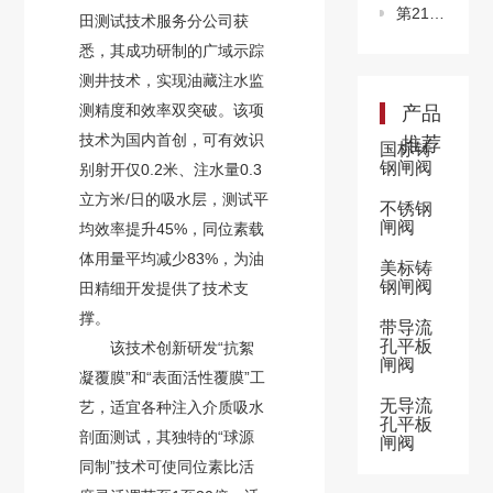
第21届天津工博会2025智能泵阀展
田测试技术服务分公司获
悉，其成功研制的广域示踪
测井技术，实现油藏注水监
测精度和效率双突破。该项
产品
技术为国内首创，可有效识
推荐
国标铸
钢闸阀
别射开仅0.2米、注水量0.3
立方米/日的吸水层，测试平
不锈钢
闸阀
均效率提升45%，同位素载
体用量平均减少83%，为油
美标铸
钢闸阀
田精细开发提供了技术支
撑。
带导流
孔平板
该技术创新研发“抗絮
闸阀
凝覆膜”和“表面活性覆膜”工
无导流
艺，适宜各种注入介质吸水
孔平板
剖面测试，其独特的“球源
闸阀
同制”技术可使同位素比活