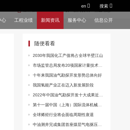
en
搜索
当前位置：
九游官网下载
>
新闻资讯
>
行业动态
中心
工程业绩
新闻资讯
服务中心
信息公开
随便看看
2030年我国化工产值将占全球半壁江山
市场监管总局发布20项国家计量技术规范
十年来我国油气勘探开发形势总体向好
我国氢能产业正在迈入新发展阶段
2022年中国油气勘探开发十大成果近日公布
第十一届中国（上海）国际流体机械展览会盛大启幕，开年首展！550家展商打造5万平流体机械装备盛宴。
全球烯烃行业将会面临周期性衰退
中油测井完成集团首座煤层气电驱压裂平台桥射施工