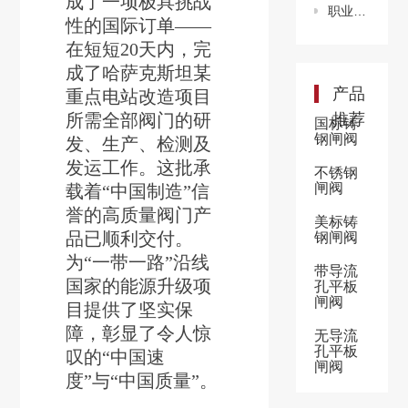
成了一项极具挑战
职业健康、环境管理体系再认证顺利通过，持续筑牢可持续发展根基
性的国际订单——
在短短20天内，完
成了哈萨克斯坦某
产品
重点电站改造项目
所需全部阀门的研
推荐
国标铸
钢闸阀
发、生产、检测及
发运工作。这批承
不锈钢
闸阀
载着“中国制造”信
誉的高质量阀门产
美标铸
品已顺利交付。
钢闸阀
为“一带一路”沿线
带导流
国家的能源升级项
孔平板
闸阀
目提供了坚实保
障，彰显了令人惊
无导流
孔平板
叹的“中国速
闸阀
度”与“中国质量”。