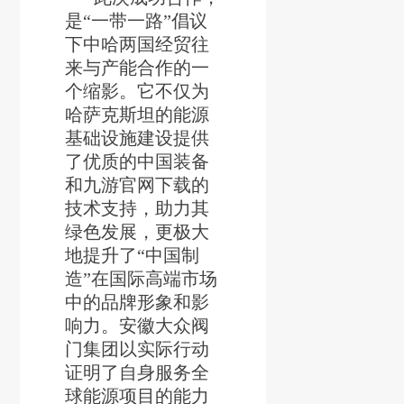
是
“
一带一路
”
倡议
下中哈两国经贸往
来与产能合作的一
个缩影。它不仅为
哈萨克斯坦的能源
基础设施建设提供
了优质的中国装备
和九游官网下载的
技术支持，助力其
绿色发展，更极大
地提升了
“
中国制
造
”
在国际高端市场
中的品牌形象和影
响力。安徽大众阀
门集团以实际行动
证明了自身服务全
球能源项目的能力