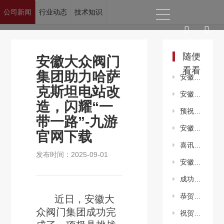
公司新闻
行业动态
技术知识
当前位置：
九游官网下载
>
新闻资讯
>
公司新闻
随便
安徽大众阀门
看看
集团助力哈萨
安徽省阀门工业协会第一届第二次会员大会在合肥召开
克斯坦电站改
安徽大众阀门集团荣列2025年合肥市服务型制造标杆企业（平台）拟定名单
造，闪耀“一
预祝安徽省阀门工业协会成立大会胜利召开
带一路”-九游
安徽大众阀门集团有限公司荣获高新技术企业认定，创新驱动发展再上新台阶
官网下载
喜讯！安徽大众阀门集团荣获api 6d国际权威认证
发布时间：2025-09-01
安徽省阀门工业协会成立
成功通过中国化工装备协会特种设备鉴定评审，筑牢安全生产根基
恭贺安徽大众阀门集团有限公司入选安徽省2024年创新型中小企业
近日，安徽大
众阀门集团成功完
祝贺安徽大众阀门有限公司升格为安徽大众阀门集团有限公司