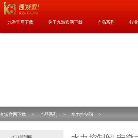
九游官网下载
九游官网下载
关于九游官网下载
产品系列
行业
联系九游官网下载
九游官网下载
>
产品系列
>
水力控制阀
>
水力控制阀