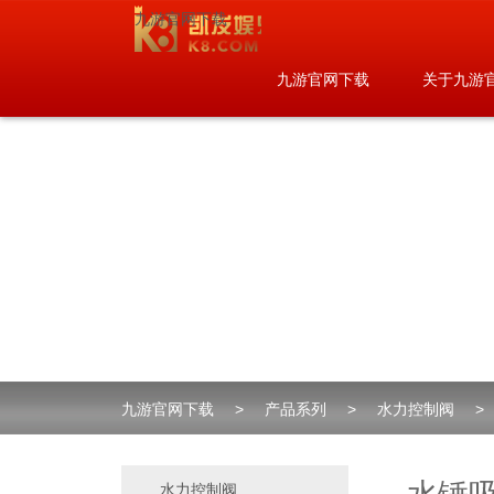
九游官网下载
九游官网下载
关于九游
九游官网下载
>
产品系列
>
水力控制阀
>
水力控制阀