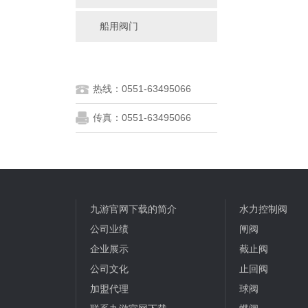
船用阀门
热线：0551-63495066
传真：0551-63495066
九游官网下载的简介
水力控制阀
公司业绩
闸阀
企业展示
截止阀
公司文化
止回阀
加盟代理
球阀