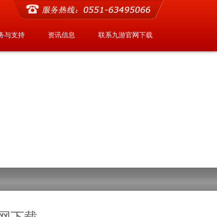
务与支持
资讯信息
联系九游官网下载