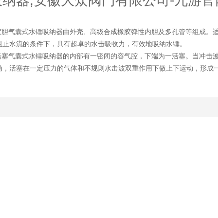
吸纳器,安徽大众阀门有限公司-九游官
00型胶胆气囊式水锤吸纳器由外壳、高级合成橡胶弹性内胆及多孔管等组成
阻止水流的条件下，具有超卓的水击吸收力，有效地吸纳水锤。
00型活塞气囊式水锤吸纳器的内部有一密闭的容气腔，下端为一活塞。当冲
动，活塞在一定压力的气体和不规则水击波双重作用下做上下运动，形成