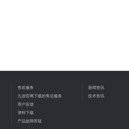
售前服务
新闻资讯
九游官网下载的售后服务
技术资讯
用户反馈
资料下载
产品故障答疑