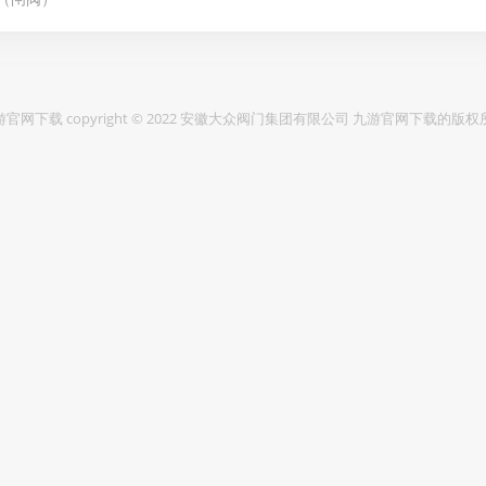
游官网下载 copyright © 2022 安徽大众阀门集团有限公司 九游官网下载的版权