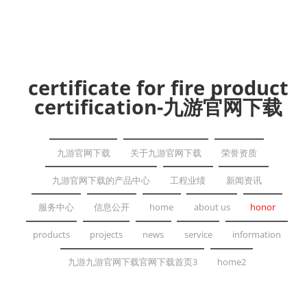
certificate for fire product
certification-九游官网下载
九游官网下载
关于九游官网下载
荣誉资质
九游官网下载的产品中心
工程业绩
新闻资讯
服务中心
信息公开
home
about us
honor
products
projects
news
service
information
九游九游官网下载官网下载首页3
home2