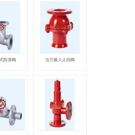
式防浪阀
法兰吸入止回阀