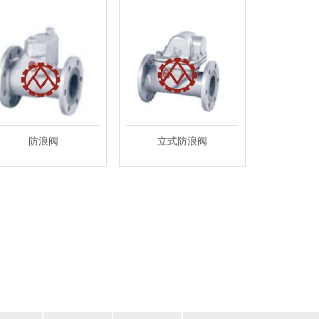
防浪阀
立式防浪阀