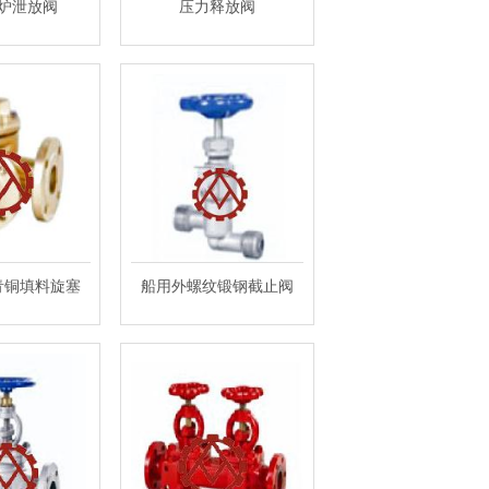
炉泄放阀
压力释放阀
青铜填料旋塞
船用外螺纹锻钢截止阀