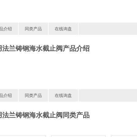
品介绍
同类产品
在线询盘
用法兰铸钢海水截止阀产品介绍
品介绍
同类产品
在线询盘
用法兰铸钢海水截止阀同类产品