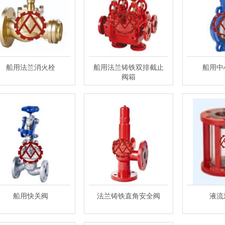
船用法兰消火栓
船用法兰铸铁双排截止
船用中
阀箱
船用快关阀
法兰铸铁直角安全阀
液流