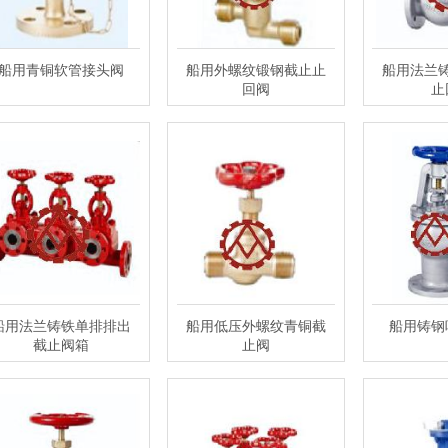
船用青铜软管接头阀
船用外螺纹锻钢截止止
船用法兰
回阀
止
船用法兰铸铁单排排出
船用低压外螺纹青铜截
船用铸钢
截止阀箱
止阀