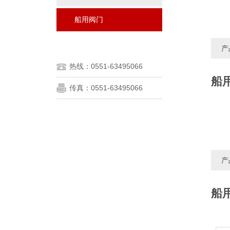
船用阀门
产
热线：0551-63495066
船
传真：0551-63495066
产
船