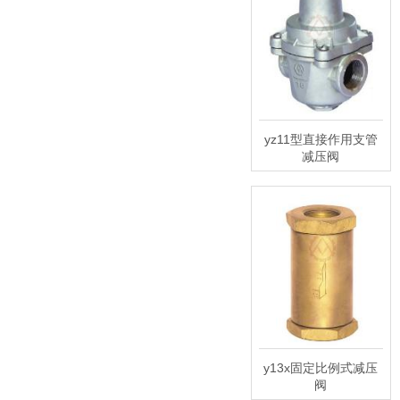
yz11型直接作用支管
减压阀
y13x固定比例式减压
阀