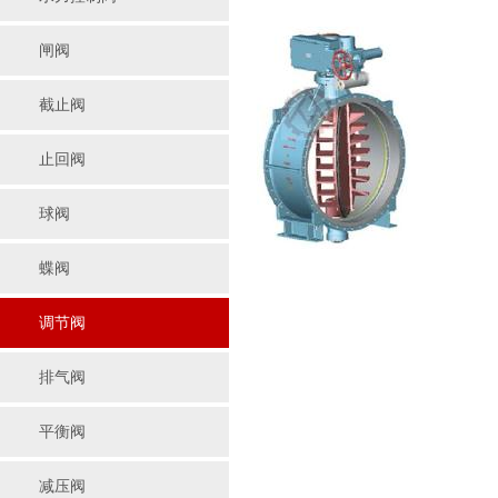
闸阀
截止阀
止回阀
球阀
蝶阀
调节阀
排气阀
平衡阀
减压阀