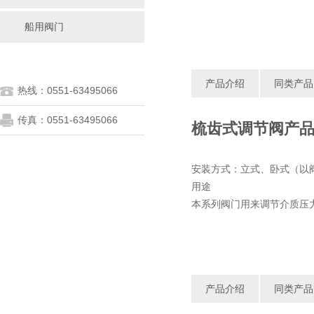
船用阀门
产品介绍
同类产品
热线：0551-63495066
传真：0551-63495066
梳齿式调节阀产
安装方式：立式、卧式（以
用途
本系列阀门用来调节介质压
产品介绍
同类产品