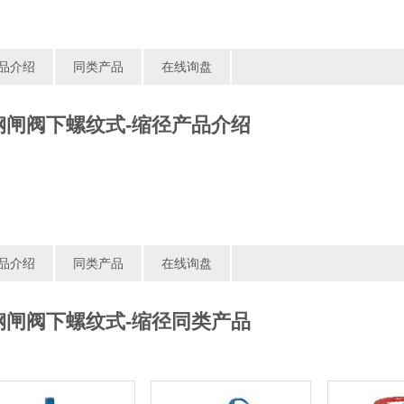
品介绍
同类产品
在线询盘
钢闸阀下螺纹式-缩径产品介绍
品介绍
同类产品
在线询盘
钢闸阀下螺纹式-缩径同类产品