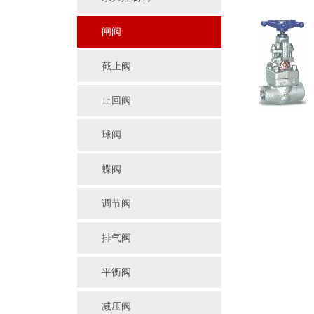
闸阀
截止阀
止回阀
球阀
蝶阀
调节阀
排气阀
平衡阀
减压阀