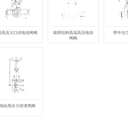
超高压大口径电动闸阀
锻焊结构高温高压电动
带中法
闸阀
电站用水力排渣闸阀