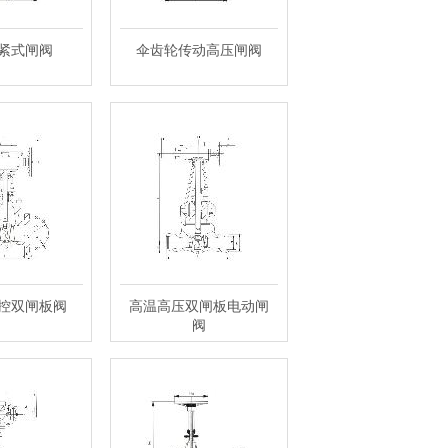
紧式闸阀
伞齿轮传动高压闸阀
控双闸板阀
高温高压双闸板电动闸
阀