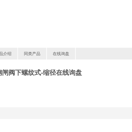
品介绍
同类产品
在线询盘
钢闸阀下螺纹式-缩径在线询盘