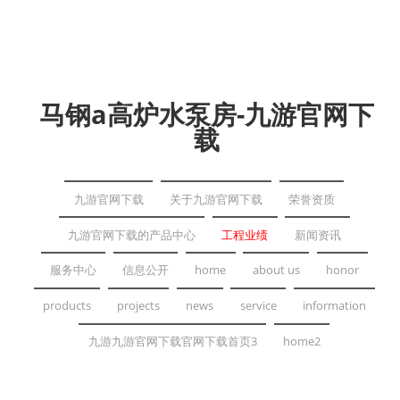
马钢a高炉水泵房-九游官网下
载
九游官网下载
关于九游官网下载
荣誉资质
九游官网下载的产品中心
工程业绩
新闻资讯
服务中心
信息公开
home
about us
honor
products
projects
news
service
information
九游九游官网下载官网下载首页3
home2