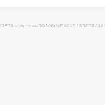
游官网下载 copyright © 2022 安徽大众阀门集团有限公司 九游官网下载的版权