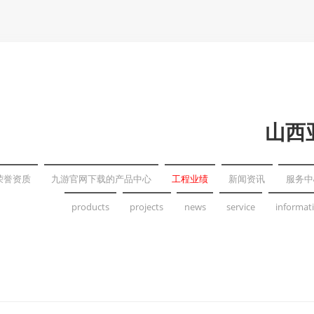
山西
荣誉资质
九游官网下载的产品中心
工程业绩
新闻资讯
服务中
products
projects
news
service
informat