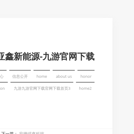
亚鑫新能源-九游官网下载
心
信息公开
home
about us
honor
ion
九游九游官网下载官网下载首页3
home2
下一篇：
安徽碳鑫科技