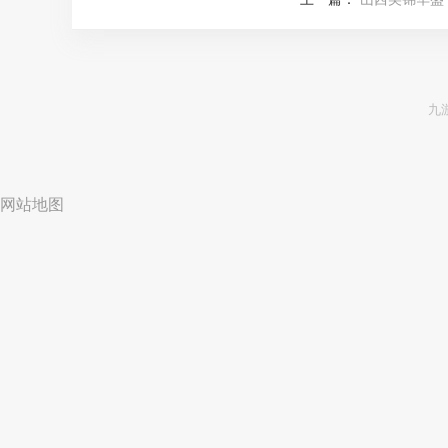
九
网站地图