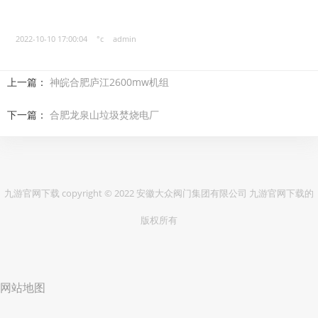
2022-10-10 17:00:04
°c
admin
上一篇：
神皖合肥庐江2600mw机组
下一篇：
合肥龙泉山垃圾焚烧电厂
九游官网下载 copyright © 2022 安徽大众阀门集团有限公司 九游官网下载的
版权所有
网站地图