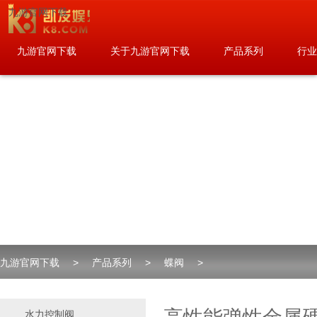
九游官网下载
九游官网下载
关于九游官网下载
产品系列
行业
联系九游官网下载
九游官网下载
>
产品系列
>
蝶阀
>
水力控制阀