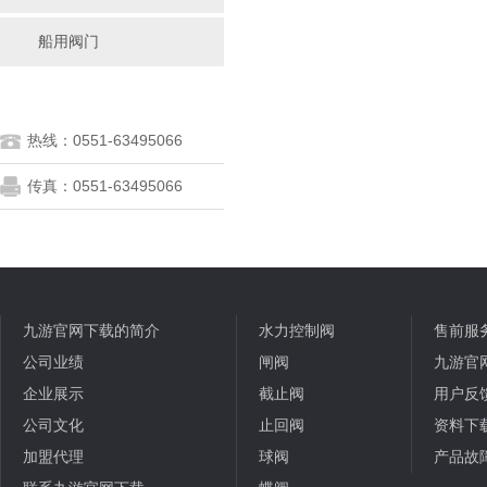
船用阀门
热线：0551-63495066
传真：0551-63495066
九游官网下载的简介
水力控制阀
售前服
公司业绩
闸阀
九游官
企业展示
截止阀
用户反
公司文化
止回阀
资料下
加盟代理
球阀
产品故